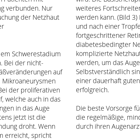
ng verbunden. Nur
weiteres Fortschreite
suchung der Netzhaut
werden kann. (Bild 3)
er
und nach einer Tropfe
fortgeschrittener Ret
diabetesbedingter N
komplizierte Netzhau
h dem Schwerestadium
werden, um das Auge 
. Bei der nicht-
Selbstverständlich si
efäßveränderungen auf
einer dauerhaft guten
n, Mikroaneurysmen
erfolgreich.
i der proliferativen
, welche auch in das
ngen in das Auge
Die beste Vorsorge für
ns jetzt ist die
die regelmäßige, min
indung droht. Wenn
durch ihren Augenarz
erreicht, spricht