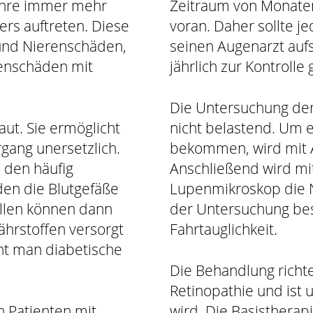
Jahre immer mehr
Zeitraum von Monaten
rs auftreten. Diese
voran. Daher sollte j
und Nierenschäden,
seinen Augenarzt au
enschäden mit
jährlich zur Kontrolle
Die Untersuchung der
aut. Sie ermöglicht
nicht belastend. Um e
gang unersetzlich.
bekommen, wird mit A
 den häufig
Anschließend wird m
den die Blutgefäße
Lupenmikroskop die N
ellen können dann
der Untersuchung bes
ährstoffen versorgt
Fahrtauglichkeit.
nt man diabetische
Die Behandlung richt
Retinopathie und ist 
n Patienten mit
wird. Die Basistherap