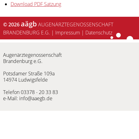
Download PDF Satzung
aägb
© 2026
AUGENÄRZTEGENOSSENSCHAFT
BRANDENBURG E.G.
|
Impressum
|
Datenschutz
Augenärztegenossenschaft
Brandenburg e.G.
Potsdamer Straße 109a
14974 Ludwigsfelde
Telefon
03378 - 20 33 83
e-Mail:
info@aaegb.de